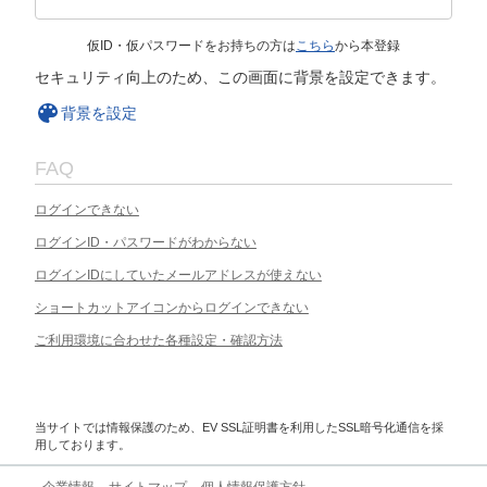
仮ID・仮パスワードをお持ちの方は
こちら
から本登録
セキュリティ向上のため、この画面に背景を設定できます。
背景を設定
FAQ
ログインできない
ログインID・パスワードがわからない
ログインIDにしていたメールアドレスが使えない
ショートカットアイコンからログインできない
ご利用環境に合わせた各種設定・確認方法
当サイトでは情報保護のため、EV SSL証明書を利用したSSL暗号化通信を採
用しております。