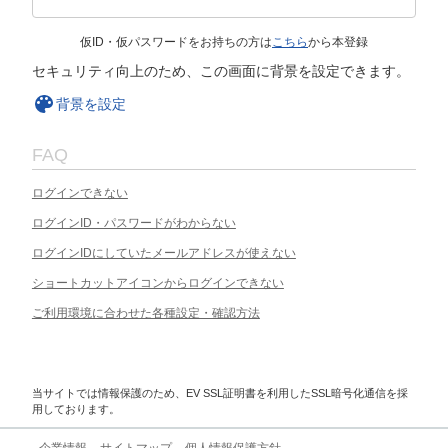
仮ID・仮パスワードをお持ちの方は
こちら
から本登録
セキュリティ向上のため、この画面に背景を設定できます。
背景を設定
FAQ
ログインできない
ログインID・パスワードがわからない
ログインIDにしていたメールアドレスが使えない
ショートカットアイコンからログインできない
ご利用環境に合わせた各種設定・確認方法
当サイトでは情報保護のため、EV SSL証明書を利用したSSL暗号化通信を採
用しております。