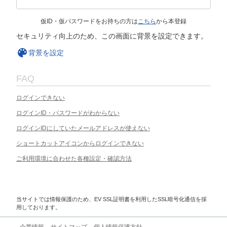
仮ID・仮パスワードをお持ちの方は
こちら
から本登録
セキュリティ向上のため、この画面に背景を設定できます。
背景を設定
FAQ
ログインできない
ログインID・パスワードがわからない
ログインIDにしていたメールアドレスが使えない
ショートカットアイコンからログインできない
ご利用環境に合わせた各種設定・確認方法
当サイトでは情報保護のため、EV SSL証明書を利用したSSL暗号化通信を採
用しております。