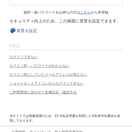
仮ID・仮パスワードをお持ちの方は
こちら
から本登録
セキュリティ向上のため、この画面に背景を設定できます。
背景を設定
FAQ
ログインできない
ログインID・パスワードがわからない
ログインIDにしていたメールアドレスが使えない
ショートカットアイコンからログインできない
ご利用環境に合わせた各種設定・確認方法
当サイトでは情報保護のため、EV SSL証明書を利用したSSL暗号化通信を採
用しております。