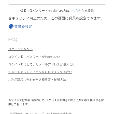
仮ID・仮パスワードをお持ちの方は
こちら
から本登録
セキュリティ向上のため、この画面に背景を設定できます。
背景を設定
FAQ
ログインできない
ログインID・パスワードがわからない
ログインIDにしていたメールアドレスが使えない
ショートカットアイコンからログインできない
ご利用環境に合わせた各種設定・確認方法
当サイトでは情報保護のため、EV SSL証明書を利用したSSL暗号化通信を採
用しております。