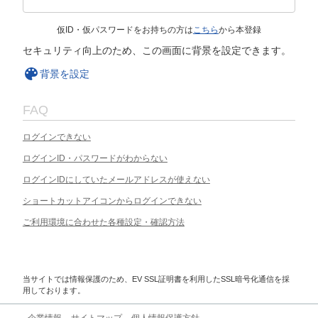
仮ID・仮パスワードをお持ちの方は
こちら
から本登録
セキュリティ向上のため、この画面に背景を設定できます。
背景を設定
FAQ
ログインできない
ログインID・パスワードがわからない
ログインIDにしていたメールアドレスが使えない
ショートカットアイコンからログインできない
ご利用環境に合わせた各種設定・確認方法
当サイトでは情報保護のため、EV SSL証明書を利用したSSL暗号化通信を採
用しております。