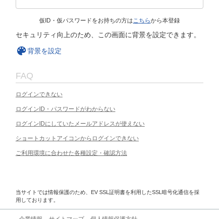
仮ID・仮パスワードをお持ちの方は
こちら
から本登録
セキュリティ向上のため、この画面に背景を設定できます。
背景を設定
FAQ
ログインできない
ログインID・パスワードがわからない
ログインIDにしていたメールアドレスが使えない
ショートカットアイコンからログインできない
ご利用環境に合わせた各種設定・確認方法
当サイトでは情報保護のため、EV SSL証明書を利用したSSL暗号化通信を採
用しております。