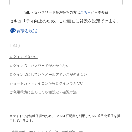
仮ID・仮パスワードをお持ちの方は
こちら
から本登録
セキュリティ向上のため、この画面に背景を設定できます。
背景を設定
FAQ
ログインできない
ログインID・パスワードがわからない
ログインIDにしていたメールアドレスが使えない
ショートカットアイコンからログインできない
ご利用環境に合わせた各種設定・確認方法
当サイトでは情報保護のため、EV SSL証明書を利用したSSL暗号化通信を採
用しております。