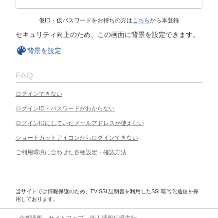
仮ID・仮パスワードをお持ちの方は
こちら
から本登録
セキュリティ向上のため、この画面に背景を設定できます。
背景を設定
FAQ
ログインできない
ログインID・パスワードがわからない
ログインIDにしていたメールアドレスが使えない
ショートカットアイコンからログインできない
ご利用環境に合わせた各種設定・確認方法
当サイトでは情報保護のため、EV SSL証明書を利用したSSL暗号化通信を採
用しております。