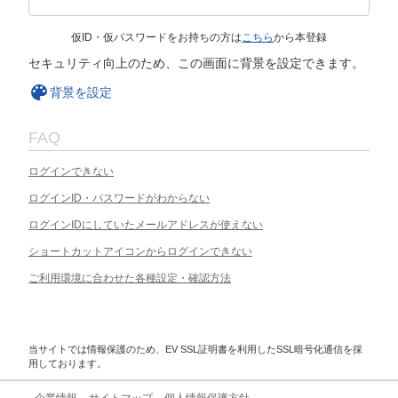
仮ID・仮パスワードをお持ちの方は
こちら
から本登録
セキュリティ向上のため、この画面に背景を設定できます。
背景を設定
FAQ
ログインできない
ログインID・パスワードがわからない
ログインIDにしていたメールアドレスが使えない
ショートカットアイコンからログインできない
ご利用環境に合わせた各種設定・確認方法
当サイトでは情報保護のため、EV SSL証明書を利用したSSL暗号化通信を採
用しております。