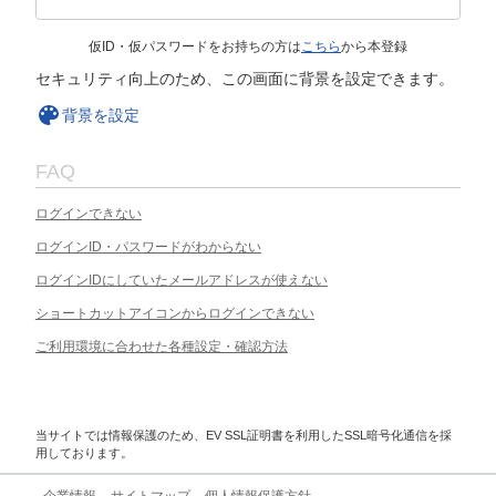
仮ID・仮パスワードをお持ちの方は
こちら
から本登録
セキュリティ向上のため、この画面に背景を設定できます。
背景を設定
FAQ
ログインできない
ログインID・パスワードがわからない
ログインIDにしていたメールアドレスが使えない
ショートカットアイコンからログインできない
ご利用環境に合わせた各種設定・確認方法
当サイトでは情報保護のため、EV SSL証明書を利用したSSL暗号化通信を採
用しております。