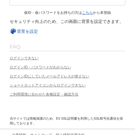
仮ID・仮パスワードをお持ちの方は
こちら
から本登録
セキュリティ向上のため、この画面に背景を設定できます。
背景を設定
FAQ
ログインできない
ログインID・パスワードがわからない
ログインIDにしていたメールアドレスが使えない
ショートカットアイコンからログインできない
ご利用環境に合わせた各種設定・確認方法
当サイトでは情報保護のため、EV SSL証明書を利用したSSL暗号化通信を採
用しております。