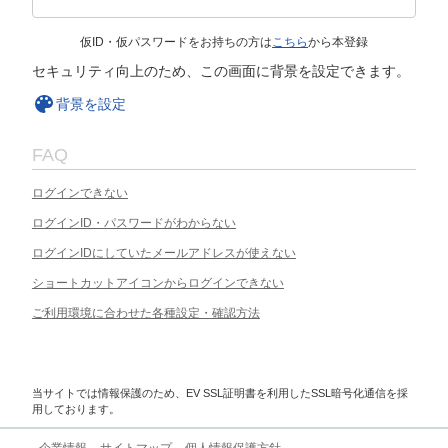
仮ID・仮パスワードをお持ちの方は
こちら
から本登録
セキュリティ向上のため、この画面に背景を設定できます。
背景を設定
FAQ
ログインできない
ログインID・パスワードがわからない
ログインIDにしていたメールアドレスが使えない
ショートカットアイコンからログインできない
ご利用環境に合わせた各種設定・確認方法
当サイトでは情報保護のため、EV SSL証明書を利用したSSL暗号化通信を採
用しております。