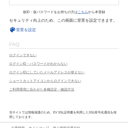
仮ID・仮パスワードをお持ちの方は
こちら
から本登録
セキュリティ向上のため、この画面に背景を設定できます。
背景を設定
FAQ
ログインできない
ログインID・パスワードがわからない
ログインIDにしていたメールアドレスが使えない
ショートカットアイコンからログインできない
ご利用環境に合わせた各種設定・確認方法
当サイトでは情報保護のため、EV SSL証明書を利用したSSL暗号化通信を採
用しております。