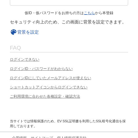
仮ID・仮パスワードをお持ちの方は
こちら
から本登録
セキュリティ向上のため、この画面に背景を設定できます。
背景を設定
FAQ
ログインできない
ログインID・パスワードがわからない
ログインIDにしていたメールアドレスが使えない
ショートカットアイコンからログインできない
ご利用環境に合わせた各種設定・確認方法
当サイトでは情報保護のため、EV SSL証明書を利用したSSL暗号化通信を採
用しております。