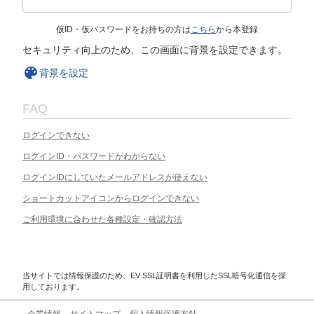
仮ID・仮パスワードをお持ちの方は
こちら
から本登録
セキュリティ向上のため、この画面に背景を設定できます。
背景を設定
FAQ
ログインできない
ログインID・パスワードがわからない
ログインIDにしていたメールアドレスが使えない
ショートカットアイコンからログインできない
ご利用環境に合わせた各種設定・確認方法
当サイトでは情報保護のため、EV SSL証明書を利用したSSL暗号化通信を採
用しております。