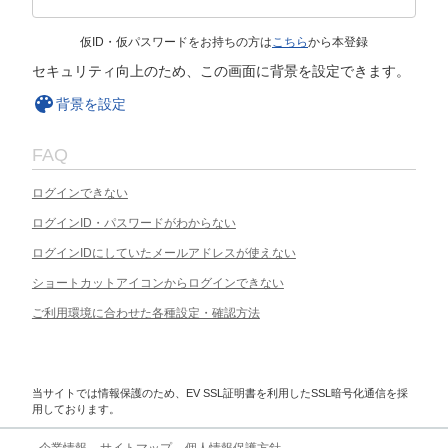
仮ID・仮パスワードをお持ちの方は
こちら
から本登録
セキュリティ向上のため、この画面に背景を設定できます。
背景を設定
FAQ
ログインできない
ログインID・パスワードがわからない
ログインIDにしていたメールアドレスが使えない
ショートカットアイコンからログインできない
ご利用環境に合わせた各種設定・確認方法
当サイトでは情報保護のため、EV SSL証明書を利用したSSL暗号化通信を採
用しております。