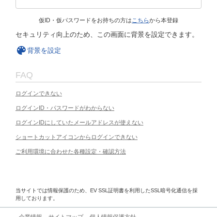
仮ID・仮パスワードをお持ちの方は
こちら
から本登録
セキュリティ向上のため、この画面に背景を設定できます。
背景を設定
FAQ
ログインできない
ログインID・パスワードがわからない
ログインIDにしていたメールアドレスが使えない
ショートカットアイコンからログインできない
ご利用環境に合わせた各種設定・確認方法
当サイトでは情報保護のため、EV SSL証明書を利用したSSL暗号化通信を採
用しております。