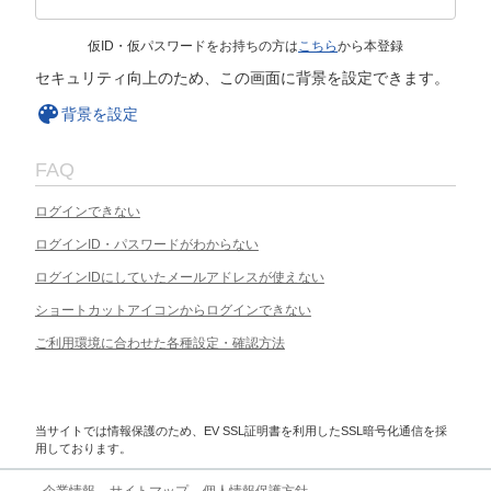
仮ID・仮パスワードをお持ちの方は
こちら
から本登録
セキュリティ向上のため、この画面に背景を設定できます。
背景を設定
FAQ
ログインできない
ログインID・パスワードがわからない
ログインIDにしていたメールアドレスが使えない
ショートカットアイコンからログインできない
ご利用環境に合わせた各種設定・確認方法
当サイトでは情報保護のため、EV SSL証明書を利用したSSL暗号化通信を採
用しております。