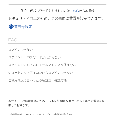
仮ID・仮パスワードをお持ちの方は
こちら
から本登録
セキュリティ向上のため、この画面に背景を設定できます。
背景を設定
FAQ
ログインできない
ログインID・パスワードがわからない
ログインIDにしていたメールアドレスが使えない
ショートカットアイコンからログインできない
ご利用環境に合わせた各種設定・確認方法
当サイトでは情報保護のため、EV SSL証明書を利用したSSL暗号化通信を採
用しております。