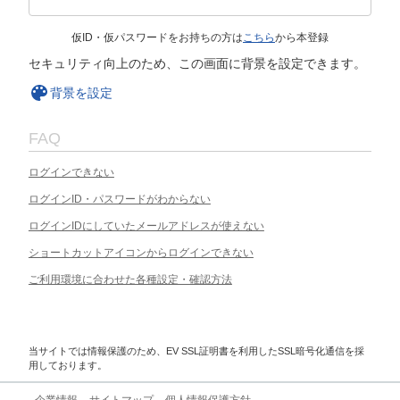
仮ID・仮パスワードをお持ちの方は
こちら
から本登録
セキュリティ向上のため、この画面に背景を設定できます。
背景を設定
FAQ
ログインできない
ログインID・パスワードがわからない
ログインIDにしていたメールアドレスが使えない
ショートカットアイコンからログインできない
ご利用環境に合わせた各種設定・確認方法
当サイトでは情報保護のため、EV SSL証明書を利用したSSL暗号化通信を採
用しております。