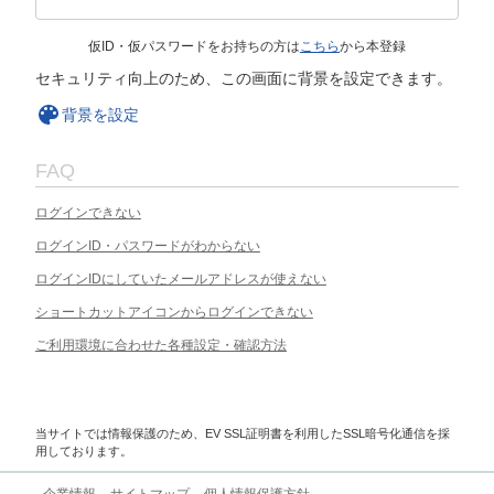
仮ID・仮パスワードをお持ちの方は
こちら
から本登録
セキュリティ向上のため、この画面に背景を設定できます。
背景を設定
FAQ
ログインできない
ログインID・パスワードがわからない
ログインIDにしていたメールアドレスが使えない
ショートカットアイコンからログインできない
ご利用環境に合わせた各種設定・確認方法
当サイトでは情報保護のため、EV SSL証明書を利用したSSL暗号化通信を採
用しております。