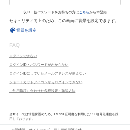
仮ID・仮パスワードをお持ちの方は
こちら
から本登録
セキュリティ向上のため、この画面に背景を設定できます。
背景を設定
FAQ
ログインできない
ログインID・パスワードがわからない
ログインIDにしていたメールアドレスが使えない
ショートカットアイコンからログインできない
ご利用環境に合わせた各種設定・確認方法
当サイトでは情報保護のため、EV SSL証明書を利用したSSL暗号化通信を採
用しております。