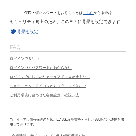
仮ID・仮パスワードをお持ちの方は
こちら
から本登録
セキュリティ向上のため、この画面に背景を設定できます。
背景を設定
FAQ
ログインできない
ログインID・パスワードがわからない
ログインIDにしていたメールアドレスが使えない
ショートカットアイコンからログインできない
ご利用環境に合わせた各種設定・確認方法
当サイトでは情報保護のため、EV SSL証明書を利用したSSL暗号化通信を採
用しております。