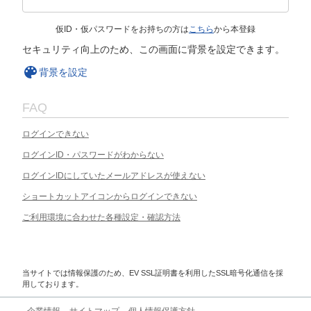
仮ID・仮パスワードをお持ちの方は
こちら
から本登録
セキュリティ向上のため、この画面に背景を設定できます。
背景を設定
FAQ
ログインできない
ログインID・パスワードがわからない
ログインIDにしていたメールアドレスが使えない
ショートカットアイコンからログインできない
ご利用環境に合わせた各種設定・確認方法
当サイトでは情報保護のため、EV SSL証明書を利用したSSL暗号化通信を採
用しております。