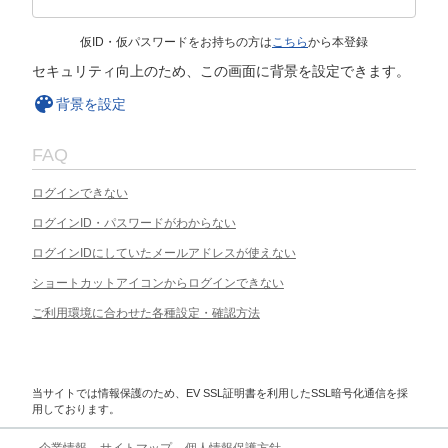
仮ID・仮パスワードをお持ちの方は
こちら
から本登録
セキュリティ向上のため、この画面に背景を設定できます。
背景を設定
FAQ
ログインできない
ログインID・パスワードがわからない
ログインIDにしていたメールアドレスが使えない
ショートカットアイコンからログインできない
ご利用環境に合わせた各種設定・確認方法
当サイトでは情報保護のため、EV SSL証明書を利用したSSL暗号化通信を採
用しております。