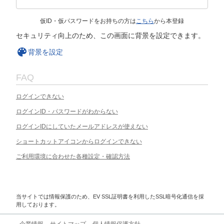
仮ID・仮パスワードをお持ちの方は
こちら
から本登録
セキュリティ向上のため、この画面に背景を設定できます。
背景を設定
FAQ
ログインできない
ログインID・パスワードがわからない
ログインIDにしていたメールアドレスが使えない
ショートカットアイコンからログインできない
ご利用環境に合わせた各種設定・確認方法
当サイトでは情報保護のため、EV SSL証明書を利用したSSL暗号化通信を採
用しております。