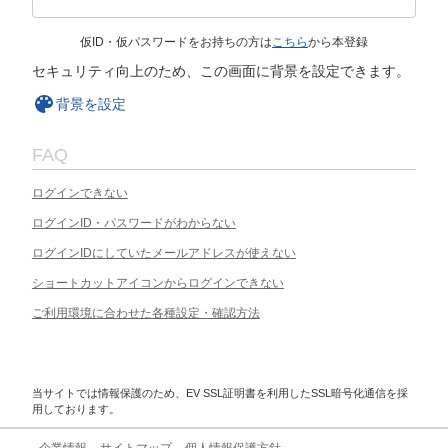
仮ID・仮パスワードをお持ちの方は
こちら
から本登録
セキュリティ向上のため、この画面に背景を設定できます。
背景を設定
FAQ
ログインできない
ログインID・パスワードがわからない
ログインIDにしていたメールアドレスが使えない
ショートカットアイコンからログインできない
ご利用環境に合わせた各種設定・確認方法
当サイトでは情報保護のため、EV SSL証明書を利用したSSL暗号化通信を採
用しております。