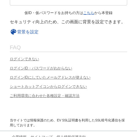
仮ID・仮パスワードをお持ちの方は
こちら
から本登録
セキュリティ向上のため、この画面に背景を設定できます。
背景を設定
FAQ
ログインできない
ログインID・パスワードがわからない
ログインIDにしていたメールアドレスが使えない
ショートカットアイコンからログインできない
ご利用環境に合わせた各種設定・確認方法
当サイトでは情報保護のため、EV SSL証明書を利用したSSL暗号化通信を採
用しております。