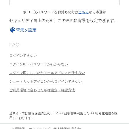
仮ID・仮パスワードをお持ちの方は
こちら
から本登録
セキュリティ向上のため、この画面に背景を設定できます。
背景を設定
FAQ
ログインできない
ログインID・パスワードがわからない
ログインIDにしていたメールアドレスが使えない
ショートカットアイコンからログインできない
ご利用環境に合わせた各種設定・確認方法
当サイトでは情報保護のため、EV SSL証明書を利用したSSL暗号化通信を採
用しております。