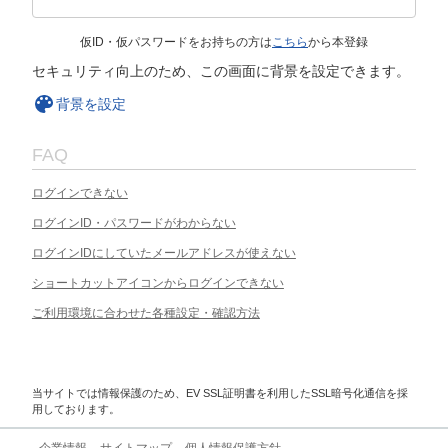
仮ID・仮パスワードをお持ちの方は
こちら
から本登録
セキュリティ向上のため、この画面に背景を設定できます。
背景を設定
FAQ
ログインできない
ログインID・パスワードがわからない
ログインIDにしていたメールアドレスが使えない
ショートカットアイコンからログインできない
ご利用環境に合わせた各種設定・確認方法
当サイトでは情報保護のため、EV SSL証明書を利用したSSL暗号化通信を採
用しております。