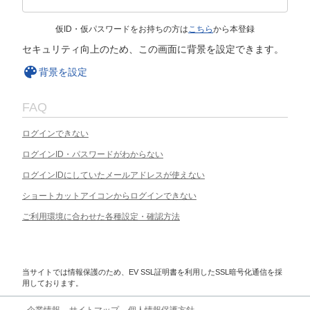
仮ID・仮パスワードをお持ちの方は
こちら
から本登録
セキュリティ向上のため、この画面に背景を設定できます。
背景を設定
FAQ
ログインできない
ログインID・パスワードがわからない
ログインIDにしていたメールアドレスが使えない
ショートカットアイコンからログインできない
ご利用環境に合わせた各種設定・確認方法
当サイトでは情報保護のため、EV SSL証明書を利用したSSL暗号化通信を採
用しております。