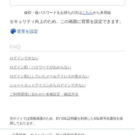
仮ID・仮パスワードをお持ちの方は
こちら
から本登録
セキュリティ向上のため、この画面に背景を設定できます。
背景を設定
FAQ
ログインできない
ログインID・パスワードがわからない
ログインIDにしていたメールアドレスが使えない
ショートカットアイコンからログインできない
ご利用環境に合わせた各種設定・確認方法
当サイトでは情報保護のため、EV SSL証明書を利用したSSL暗号化通信を採
用しております。