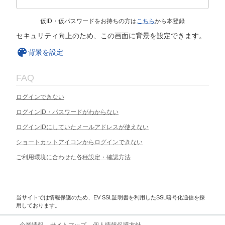
仮ID・仮パスワードをお持ちの方は
こちら
から本登録
セキュリティ向上のため、この画面に背景を設定できます。
背景を設定
FAQ
ログインできない
ログインID・パスワードがわからない
ログインIDにしていたメールアドレスが使えない
ショートカットアイコンからログインできない
ご利用環境に合わせた各種設定・確認方法
当サイトでは情報保護のため、EV SSL証明書を利用したSSL暗号化通信を採
用しております。