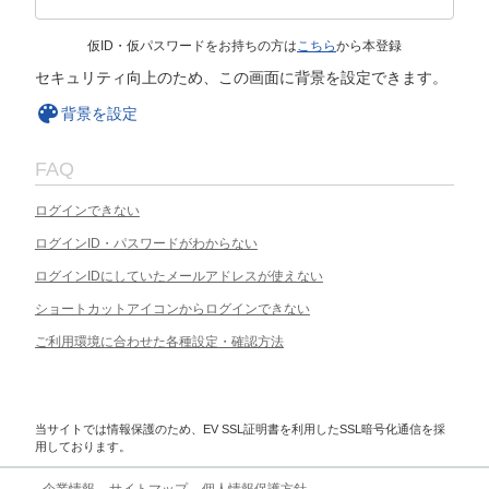
仮ID・仮パスワードをお持ちの方は
こちら
から本登録
セキュリティ向上のため、この画面に背景を設定できます。
背景を設定
FAQ
ログインできない
ログインID・パスワードがわからない
ログインIDにしていたメールアドレスが使えない
ショートカットアイコンからログインできない
ご利用環境に合わせた各種設定・確認方法
当サイトでは情報保護のため、EV SSL証明書を利用したSSL暗号化通信を採
用しております。