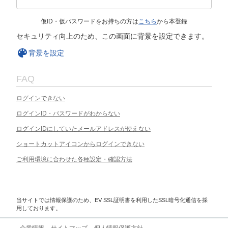
仮ID・仮パスワードをお持ちの方は
こちら
から本登録
セキュリティ向上のため、この画面に背景を設定できます。
背景を設定
FAQ
ログインできない
ログインID・パスワードがわからない
ログインIDにしていたメールアドレスが使えない
ショートカットアイコンからログインできない
ご利用環境に合わせた各種設定・確認方法
当サイトでは情報保護のため、EV SSL証明書を利用したSSL暗号化通信を採
用しております。