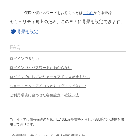
仮ID・仮パスワードをお持ちの方は
こちら
から本登録
セキュリティ向上のため、この画面に背景を設定できます。
背景を設定
FAQ
ログインできない
ログインID・パスワードがわからない
ログインIDにしていたメールアドレスが使えない
ショートカットアイコンからログインできない
ご利用環境に合わせた各種設定・確認方法
当サイトでは情報保護のため、EV SSL証明書を利用したSSL暗号化通信を採
用しております。