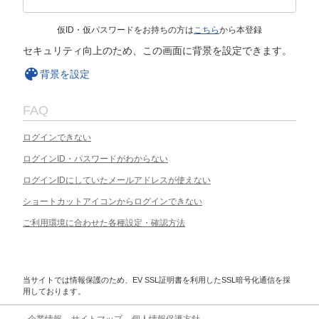
仮ID・仮パスワードをお持ちの方は
こちら
から本登録
セキュリティ向上のため、この画面に背景を設定できます。
背景を設定
FAQ
ログインできない
ログインID・パスワードがわからない
ログインIDにしていたメールアドレスが使えない
ショートカットアイコンからログインできない
ご利用環境に合わせた各種設定・確認方法
当サイトでは情報保護のため、EV SSL証明書を利用したSSL暗号化通信を採
用しております。