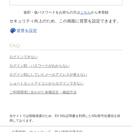
仮ID・仮パスワードをお持ちの方は
こちら
から本登録
セキュリティ向上のため、この画面に背景を設定できます。
背景を設定
FAQ
ログインできない
ログインID・パスワードがわからない
ログインIDにしていたメールアドレスが使えない
ショートカットアイコンからログインできない
ご利用環境に合わせた各種設定・確認方法
当サイトでは情報保護のため、EV SSL証明書を利用したSSL暗号化通信を採
用しております。