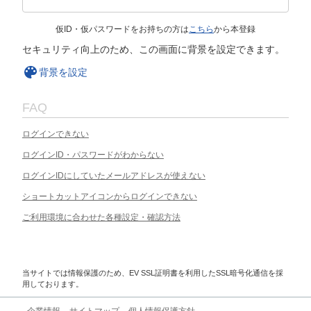
仮ID・仮パスワードをお持ちの方は
こちら
から本登録
セキュリティ向上のため、この画面に背景を設定できます。
背景を設定
FAQ
ログインできない
ログインID・パスワードがわからない
ログインIDにしていたメールアドレスが使えない
ショートカットアイコンからログインできない
ご利用環境に合わせた各種設定・確認方法
当サイトでは情報保護のため、EV SSL証明書を利用したSSL暗号化通信を採
用しております。