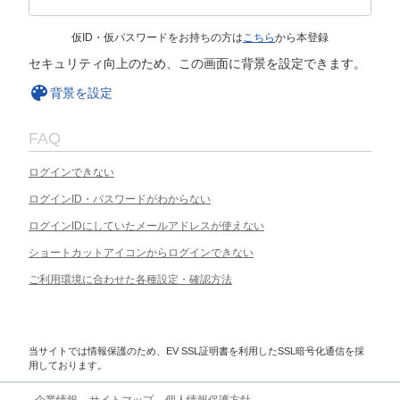
仮ID・仮パスワードをお持ちの方は
こちら
から本登録
セキュリティ向上のため、この画面に背景を設定できます。
背景を設定
FAQ
ログインできない
ログインID・パスワードがわからない
ログインIDにしていたメールアドレスが使えない
ショートカットアイコンからログインできない
ご利用環境に合わせた各種設定・確認方法
当サイトでは情報保護のため、EV SSL証明書を利用したSSL暗号化通信を採
用しております。