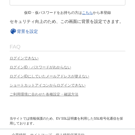
仮ID・仮パスワードをお持ちの方は
こちら
から本登録
セキュリティ向上のため、この画面に背景を設定できます。
背景を設定
FAQ
ログインできない
ログインID・パスワードがわからない
ログインIDにしていたメールアドレスが使えない
ショートカットアイコンからログインできない
ご利用環境に合わせた各種設定・確認方法
当サイトでは情報保護のため、EV SSL証明書を利用したSSL暗号化通信を採
用しております。