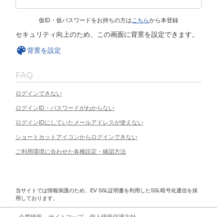
仮ID・仮パスワードをお持ちの方は
こちら
から本登録
セキュリティ向上のため、この画面に背景を設定できます。
背景を設定
FAQ
ログインできない
ログインID・パスワードがわからない
ログインIDにしていたメールアドレスが使えない
ショートカットアイコンからログインできない
ご利用環境に合わせた各種設定・確認方法
当サイトでは情報保護のため、EV SSL証明書を利用したSSL暗号化通信を採
用しております。