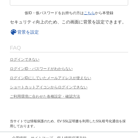
仮ID・仮パスワードをお持ちの方は
こちら
から本登録
セキュリティ向上のため、この画面に背景を設定できます。
背景を設定
FAQ
ログインできない
ログインID・パスワードがわからない
ログインIDにしていたメールアドレスが使えない
ショートカットアイコンからログインできない
ご利用環境に合わせた各種設定・確認方法
当サイトでは情報保護のため、EV SSL証明書を利用したSSL暗号化通信を採
用しております。