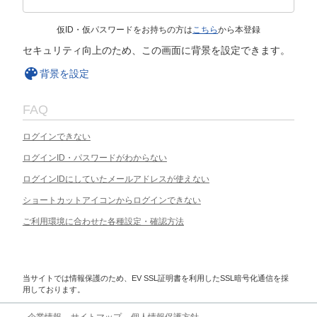
仮ID・仮パスワードをお持ちの方は
こちら
から本登録
セキュリティ向上のため、この画面に背景を設定できます。
背景を設定
FAQ
ログインできない
ログインID・パスワードがわからない
ログインIDにしていたメールアドレスが使えない
ショートカットアイコンからログインできない
ご利用環境に合わせた各種設定・確認方法
当サイトでは情報保護のため、EV SSL証明書を利用したSSL暗号化通信を採
用しております。