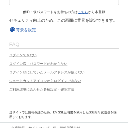
仮ID・仮パスワードをお持ちの方は
こちら
から本登録
セキュリティ向上のため、この画面に背景を設定できます。
背景を設定
FAQ
ログインできない
ログインID・パスワードがわからない
ログインIDにしていたメールアドレスが使えない
ショートカットアイコンからログインできない
ご利用環境に合わせた各種設定・確認方法
当サイトでは情報保護のため、EV SSL証明書を利用したSSL暗号化通信を採
用しております。