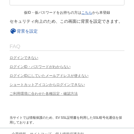
仮ID・仮パスワードをお持ちの方は
こちら
から本登録
セキュリティ向上のため、この画面に背景を設定できます。
背景を設定
FAQ
ログインできない
ログインID・パスワードがわからない
ログインIDにしていたメールアドレスが使えない
ショートカットアイコンからログインできない
ご利用環境に合わせた各種設定・確認方法
当サイトでは情報保護のため、EV SSL証明書を利用したSSL暗号化通信を採
用しております。