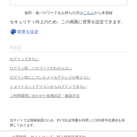
仮ID・仮パスワードをお持ちの方は
こちら
から本登録
セキュリティ向上のため、この画面に背景を設定できます。
背景を設定
FAQ
ログインできない
ログインID・パスワードがわからない
ログインIDにしていたメールアドレスが使えない
ショートカットアイコンからログインできない
ご利用環境に合わせた各種設定・確認方法
当サイトでは情報保護のため、EV SSL証明書を利用したSSL暗号化通信を採
用しております。