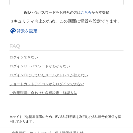
仮ID・仮パスワードをお持ちの方は
こちら
から本登録
セキュリティ向上のため、この画面に背景を設定できます。
背景を設定
FAQ
ログインできない
ログインID・パスワードがわからない
ログインIDにしていたメールアドレスが使えない
ショートカットアイコンからログインできない
ご利用環境に合わせた各種設定・確認方法
当サイトでは情報保護のため、EV SSL証明書を利用したSSL暗号化通信を採
用しております。