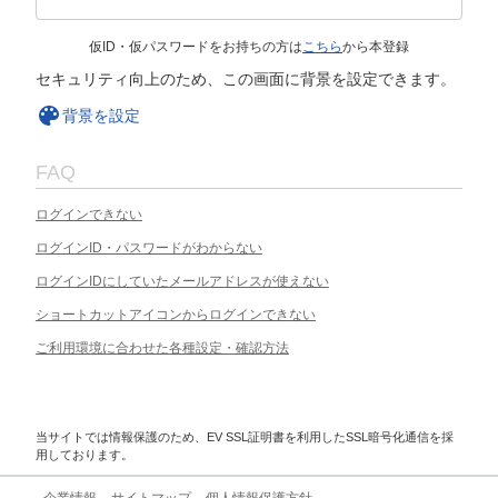
仮ID・仮パスワードをお持ちの方は
こちら
から本登録
セキュリティ向上のため、この画面に背景を設定できます。
背景を設定
FAQ
ログインできない
ログインID・パスワードがわからない
ログインIDにしていたメールアドレスが使えない
ショートカットアイコンからログインできない
ご利用環境に合わせた各種設定・確認方法
当サイトでは情報保護のため、EV SSL証明書を利用したSSL暗号化通信を採
用しております。